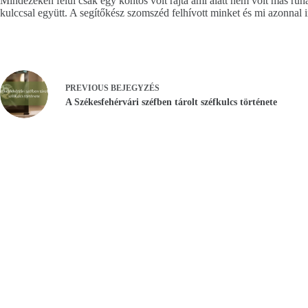
Mindezeken felül csak egy köntös volt rajta ami alatt nem volt más ruhá
kulccsal együtt. A segítőkész szomszéd felhívott minket és mi azonnal in
PREVIOUS
BEJEGYZÉS
A Székesfehérvári széfben tárolt széfkulcs története