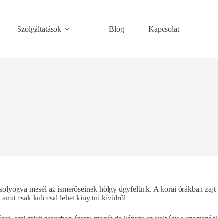
Szolgáltatások
Blog
Kapcsolat
olyogva mesél az ismerőseinek hölgy ügyfelünk. A korai órákban zajt h
mit csak kulccsal lehet kinyitni kívülről.