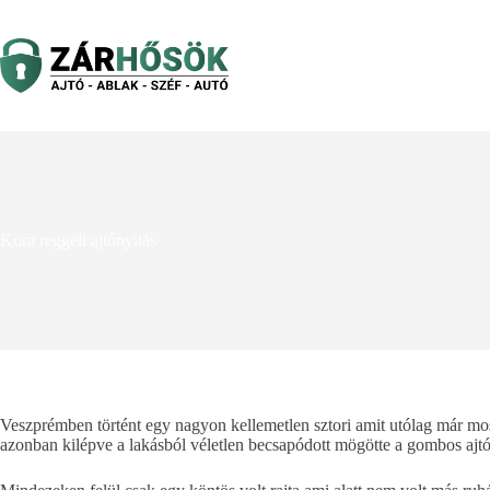
Skip
to
content
Kora reggeli ajtónyitás
Veszprémben történt egy nagyon kellemetlen sztori amit utólag már mos
azonban kilépve a lakásból véletlen becsapódott mögötte a gombos ajtó a