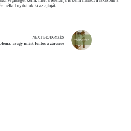
ól segítséget kérni, mert a telefonja is benn maradt a lakásban a
 nélkül nyitottuk ki az ajtaját.
NEXT
BEJEGYZÉS
bléma, avagy miért fontos a zárcsere