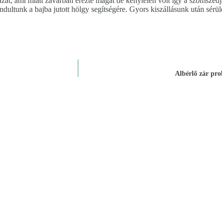
zat, ami miatt zavarban érezte magát de kénytelen volt így a szomszédját
dultunk a bajba jutott hölgy segítségére. Gyors kiszállásunk után sérülés
Albérlő zár pro