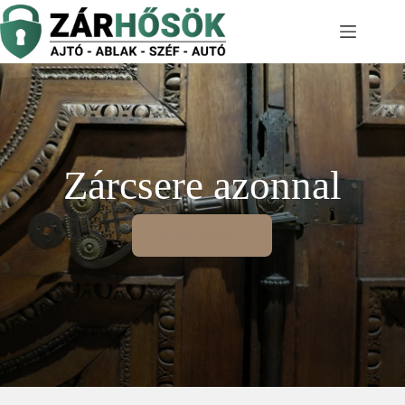
Skip
to
content
Zárcsere azonnal
KAPCSOLAT