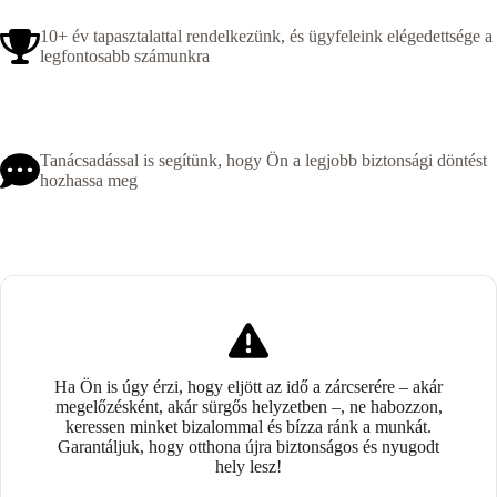
10+ év tapasztalattal rendelkezünk, és ügyfeleink elégedettsége a
legfontosabb számunkra
Tanácsadással is segítünk, hogy Ön a legjobb biztonsági döntést
hozhassa meg
Ha Ön is úgy érzi, hogy eljött az idő a zárcserére – akár
megelőzésként, akár sürgős helyzetben –, ne habozzon,
keressen minket bizalommal és bízza ránk a munkát.
Garantáljuk, hogy otthona újra biztonságos és nyugodt
hely lesz!