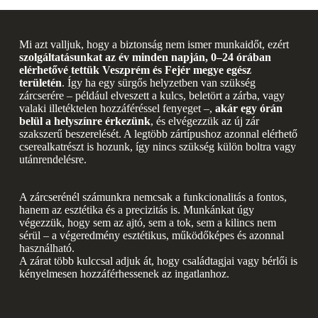
Mi azt valljuk, hogy a biztonság nem ismer munkaidőt, ezért
szolgáltatásunkat az év minden napján, 0–24 órában
elérhetővé tettük Veszprém és Fejér megye egész
területén
. Így ha egy sürgős helyzetben van szükség
zárcserére – például elveszett a kulcs, beletört a zárba, vagy
valaki illetéktelen hozzáféréssel fenyeget –,
akár egy órán
belül a helyszínre érkezünk
, és elvégezzük az új zár
szakszerű beszerelését. A legtöbb zártípushoz azonnal elérhető
cserealkatrészt is hozunk, így nincs szükség külön boltra vagy
utánrendelésre.
A zárcserénél számunkra nemcsak a funkcionalitás a fontos,
hanem az esztétika és a precizitás is. Munkánkat úgy
végezzük, hogy sem az ajtó, sem a tok, sem a kilincs nem
sérül – a végeredmény esztétikus, működőképes és azonnal
használható.
A zárat több kulccsal adjuk át, hogy családtagjai vagy bérlői is
kényelmesen hozzáférhessenek az ingatlanhoz.