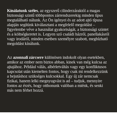
Kínálatunk széles
, az egyszerű cilinderzáraktól a magas
biztonsági szintű többpontos zárrendszerekig minden típus
megtalálható nálunk. Az Ön igényei és az adott ajtó típusa
alapján segítünk kiválasztani a megfelelő megoldást –
figyelembe véve a használat gyakoriságát, a biztonsági szintet
és a költségkeretet is. Legyen szó családi házról, panellakásról
vagy irodáról, minden esetben személyre szabott, megbízható
megoldást kínálunk.
Az
azonnali zárcsere
különösen indokolt olyan esetekben,
amikor az ember nem biztos abban, kinek van még kulcsa az
ajtajához. Például válás, albérletváltás vagy egy konfliktusos
kapcsolat után kiemelten fontos, hogy csak mi rendelkezzünk
a bejutáshoz szükséges kulcsokkal. Egy új zár nemcsak
fizikai, hanem lelki megnyugvást is ad – tudjuk, mennyire
fontos az érzés, hogy otthonunk valóban a miénk, és senki
más nem férhet hozzá.