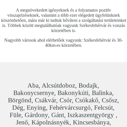
A megnövekedett igényeknek és a folyamatos pozitív
visszajelzéseknek, valamint a több ezer elégedett ügyfelünknek
köszönhetően, mára már ki tudtuk bővíteni a szolgáltatási területeinket
is. Többek között megtalálhatóak vagyunk Székesfehérvár és vonzás
körzetében is.
Nagyobb városok ahol elérhetőek vagyunk: Székesfehérvár és 30-
40km-es körzetében.
Aba, Alcsútdoboz, Bodajk,
Bakonycsernye, Bakonykúti, Balinka,
Börgönd, Csákvár, Csór, Csókakő, Csősz,
Dég, Enying, Fehérvárcsurgó, Felcsút,
Füle, Gárdony, Gánt, Iszkaszentgyörgy ,
Jenő, Kápolnásnyék, Kincsesbánya,