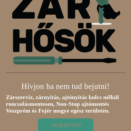
Hívjon ha nem tud bejutni!
Zárszerviz, zárnyitás, ajtónyitás kulcs nélkül
roncsolásmentesen, Non-Stop ajtómentés
Veszprém és Fejér megye egész területén.
+36 30 957 9557