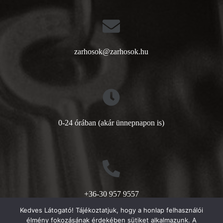
zarhosok@zarhosok.hu
0-24 órában (akár ünnepnapon is)
+36-30 957 9557
Kedves Látogató! Tájékoztatjuk, hogy a honlap felhasználói
élmény fokozásának érdekében sütiket alkalmazunk. A
Zárhősök © 2026 - Minden jog fenntartva!